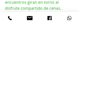
encuentros giran en torno al 
disfrute compartido de cenas, 
eventos, exposiciones culturales o 
actividades de ocio, y no implican 
necesariamente ningún 
componente físico. La clave está en 
que el usuario pueda decidir 
exactamente qué tipo de compañía 
necesita y por cuánto tiempo, sin 
justificaciones ni expectativas 
impuestas.
El ámbito digital ha permitido que la 
gestión de este tipo de servicios sea 
más cómoda y transparente. Existen 
numerosas plataformas que actúan 
como intermediarias entre los 
profesionales y los clientes, 
garantizando estándares de calidad 
y discreción. En estas webs, los 